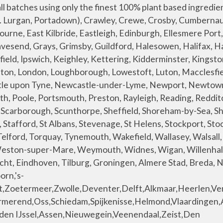
, Baarn, Noordwijk-Binnen, Diemen, Haaksbergen, Sliedrecht, Steenbergen, Oud-Beijerland, Wierden, Schijndel, Nuenen, Putten, Loon op Zand, Scheveningen, Aalsmeer, Goirle, Voorschoten, Losser, Lisse, Borssele, Volendam, Hellevoetsluis, Elburg, Hoogezand, Brummen, Oegstgeest, Hendrik-Ido-Ambacht, Geertruidenberg, Leerdam, Borne, Heiloo, Elst, Tubbergen, Tegelen, Berkel en Rodenrijs, Raalte, Katwijk aan Zee, Stadskanaal, Cranendonck, Vianen, Tongelre, Leek, Lichtenvoorde, Nunspeet, Wisch, Bodegraven, 's-Gravenzande, Aalten, Zeewolde, Benthuizen, Groesbeek, Pijnacker, Driebergen-Rijsenburg, Winschoten, Hillegom, Alblasserdam, Rhoon, Eersel, Bergeyk, Weesp, Naaldwijk, Velp, Middelharnis, Wijk bij Duurstede, Enkhuizen, Urk, Steenwijk, Naarden, Sint-Oedenrode, Zandvoort, Korrewegwijk, Gennep, Bergschenhoek, Merenwijk, Eibergen, Schiebroek, Rijen, Lindenholt, Harlingen, Hoge Vucht, Gemert, Harenkarspel, Staphorst, Sassenheim, Mijdrecht, Boskoop, Dieren, Bennekom, Coevorden, Breukelen, Woudrichem, Lopik, Lombardijen, Vreewijk, Bloemhof, Twello, Dokkum, Grave, Franeker, Joure, Reeuwijk, Heesch, Wolvega, Vaassen, Korvel, Lunteren, Zuidwijk, Rozenburg, Boxmeer, Appingedam, Lochem, Schoonhoven, Vriezenveen, Marsdijk, Bemmel, Klazienaveen, Pendrecht, Hattem, Noordwijkerhout, De Lier, Ommen, Eijsden, Made, Uitgeest, Lunetten, Goedereede, Monster, Laren, Camminghaburen, Doesburg, Goor, Woudenberg, Stein, Carnisse, Opmeer, Oosterbeek, Prinsenbeek, Someren, Hoogland, Oosterpark, Bleiswijk, Zierikzee, Oirschot, Borculo, Doorn, Spangen, Ermelo, Hatert, Eerbeek, Lemmer, 's-Gravenland, Leesten, Haelen, Bloemendaal, Halsteren, Oudewater, Bladel, Liesveld, Burgum, Voorthuizen, Asten, Nieuw-Lekkerland, Beilen, Veldhuizen, Renkum, Mierlo, Hoek van Holland, Haren, Strijen, Statenkwartier, Kudelstaart, Oosterwolde, Warnsveld, Bolsward, Lent, Heeze, Bargeres, Zaandijk, Huizum, De Bilt, Heerde, Scherpenzeel, Arcen, Slikkerveer, Kapelle, Sint Willebrord, Princenhage, Vroomshoop, Beek, Sappemeer, Axel, Emmer-Compascuum, Lindenheuvel, De Kruiskamp, Rijnsburg, Heeswijk-Dinther, Ouderkerk aan de Amstel, Budel, Hilvarenbeek, Angelslo, Oosteinde, Bedum, Neede, Groenewoud, Bolnes, Udenhout, Heer, Oude Pekela, Tholen, De Greiden, Broekhoven, Rheden, Edam, Emmerhout, Honselersdijk, Limmen, Stiens, Feijenoord, Teteringen, Elsloo, Nederweert, Meerhoven, Randenbroek, Zuidhorn, Reusel, Gorredijk, Roden, Hengstdal, Vaals, Hasselt Get details of bikano sweets dealers, bikano sweets distributors, suppliers, traders, retailers and wholesalers with price list, ratings, reviews and buyers feedback. "shipping_price_slab2": { "customs_duties": "NO extra customs duties. Call us : 9790979897. Not just sweets, we have successfully developed the array of varied product catalogues under brand "Bikano" with sweets, namkeens, savouries, beverages and many more. 99 ($0.42/Ounce) Get it as soon as Mon, Jan 18. "order_value_to": "48.99" G. Pulla Reddy Sweets - Offering Bobbatlu, Processed Food, Snacks, Bikano Processed Food, Bikaner Processed Food, स्नैक फूड्स, Andhra Special Sweets in Jayanagar, Bengaluru, Karnataka. www.yelp.com. }, "order_value_to": "34.29" pack of 3 . We offer clothing for girls from ne We offer clothing for girls from ne 0 Items - $0.00 My account / Register "order_value_to": "67.20" Qty. Summary of the article. "money_symbol": "$", "shi