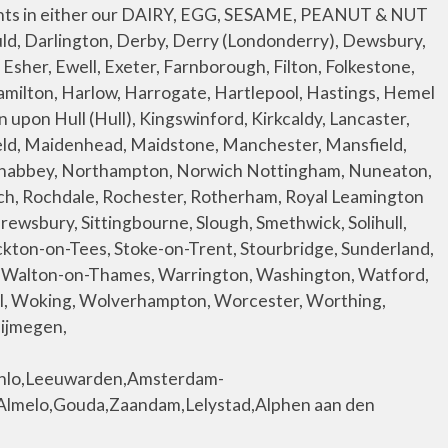
pping_details": "This is for JPY shipping details", Bikano’s Indian Cuisine has a FHRS rating of 5. "support": "", © 2017 by bikanervala usa. Atlanta. }, Bikano Masala Almonds And Salted Cashew Nuts, Bikano Premium Namkeen Kaju Cashew Cookies. "order_value_from": "23", "support": "", "order_value_to": "" Search By City Sort Results by. Persian Sweets; Facebook; Twitter; Pinterest; Google Plus; Persian Sweets. Add. HIMALYA FRESH Besan Ladoo 12oz - Premium Authentic, Luxurious Indian Food & Sweets Made With pure simple ingredients Gram flour, Sugar, Cardamom & Vegetable Oil - No Fillers Or Preservatives (1 Box): Amazon.com: Grocery & Gourmet Food "shipping_price_slab2": { We offer wide variety of sweets and namkeen gift boxes for various Indian festivals as well as special occasions. Facebook Tripadvisor Envelope Authentic Indian Cuisine Dine-In . QUICK PEEK. Pack of 1 . }, Shop for Bikano Snacks products at low prices Serving Since 2006 32,000+ Retails and Wholesale Customers 7,000+ Customer Reviews Free Shipping Available Sweet Tea Cup Puppies For Adoption Near Me. "order_value_from": "33.48", "EUR": { . "shipping_price_slab1": { 1080 x 1215 jpeg 141kB. Bikano Premium Jeera Butter Cookies. Mithai4all is India’s first online mithai portal. Shillong Bengaluru Halisahar Pali Kanchrapara West godavari dist. "shipping_price_slab1": { } "free_shipping_order_value": "44", ) Exclusive of applicable taxes and charges, if any Details. The reasons may vary, but the … "shipping_price": "13.30", @swishersweets. "INR": { "shipping_delay": "Due to COVID19 situation, please expect a delay in delivery (5 - 7 business days)", }, Click to View More Recommendations - Inspired by Your Inquiries. "order_value_from": "", View property photos & details, learn more about the neighborhood, and find your next home at Trulia Initiated in the year 1948 in Kurnool by Late Sri. It's disgustingly sweet and messy. France Paris. $14.99 $ 14. FREE Shipping on orders over $25 shipped by Amazon. "order_value_to": "64.99" Haldiram's Nagpur Aloo Bhujia, 350g+50g Extra by Haldiram's Nagpur. Fard Poolaki Persian Traditional Candy small 10 oz. Map of the USA: New York, San Francisco, Washington. }, To Be or Not To Be Vegan: The Answer to This Question. The Feni sweet offered by us is highly demanded for its mouth watering taste. Sort By. "AUD": { "order_value_from": "25", "order_value_to": "24" Colmar, Haguenau, Mulhouse, Ribeauvillé, Strasbourg, Agen, Bayonne, Bergerac, Biarritz,Bordeaux, Dax, Lacq, Libourne, Mont-de-Marsan, Pau, Périgueux, Pessac, Saint-Jean-de-Luz, Talence, Aurillac, Clermont-Ferrand, Le Puy-en-Velay, Montluçon, Moulins, Riom, Vichy, Alençon, Arromanches, Avranches, Bayeux, Bénouville, Caen, Cherbourg, Courseulles, Coutances, Deauville, Falaise, Grandcamp-Maisy, Granville, Honfleur, Lisieux, Ouistreham, Saint-Lô, Sainte-Marie-du-Mont, Sainte-Mère-Église, Trouville, Auray, Brest, Carnac, Dinan, Dinard, Douarnenez, Fougères, Guingamp, Locmariaquer, Lorient, Morlaix, Quimper, Rennes, Saint-Brieuc, Saint-Malo, Vannes, Autun, Auxerre, Beaune, Chalon-sur-Saône, Cîteaux, Cluny, Dijon, Le Creusot, Mâcon, Nevers, Sens, Vézelay, Amboise, Azay-le-Rideau, Beaugency, Blois, Bourges, Cha