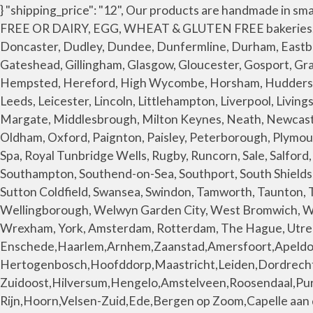
} "shipping_price": "12", Our products are handmade in small batches using only the finest 100% plant based ingredients in either our DAIRY, EGG, SESAME, PEANUT & NUT FREE OR DAIRY, EGG, WHEAT & GLUTEN FREE bakeries. Lurgan, Portadown), Crawley, Crewe, Crosby, Cumbernauld, Darlington, Derby, Derry (Londonderry), Dewsbury, Doncaster, Dudley, Dundee, Dunfermline, Durham, Eastbourne, East Kilbride, Eastleigh, Edinburgh, Ellesmere Port, Esher, Ewell, Exeter, Farnborough, Filton, Folkestone, Gateshead, Gillingham, Glasgow, Gloucester, Gosport, Gravesend, Grays, Grimsby, Guildford, Halesowen, Halifax, Hamilton, Harlow, Harrogate, Hartlepool, Hastings, Hemel Hempsted, Hereford, High Wycombe, Horsham, Huddersfield, Ipswich, Keighley, Kettering, Kidderminster, Kingston upon Hull (Hull), Kingswinford, Kirkcaldy, Lancaster, Leeds, Leicester, Lincoln, Littlehampton, Liverpool, Livingston, London, Loughborough, Lowestoft, Luton, Macclesfield, Maidenhead, Maidstone, Manchester, Mansfield, Margate, Middlesbrough, Milton Keynes, Neath, Newcastle upon Tyne, Newcastle-under-Lyme, Newport, Newtownabbey, Northampton, Norwich Nottingham, Nuneaton, Oldham, Oxford, Paignton, Paisley, Peterborough, Plymouth, Poole, Portsmouth, Preston, Rayleigh, Reading, Redditch, Rochdale, Rochester, Rotherham, Royal Leamington Spa, Royal Tunbridge Wells, Rugby, Runcorn, Sale, Salford, Scarborough, Scunthorpe, Sheffield, Shoreham-by-Sea, Shrewsbury, Sittingbourne, Slough, Smethwick, Solihull, Southampton, Southend-on-Sea, Southport, South Shields, Stafford, St Albans, Stevenage, St Helens, Stockport, Stockton-on-Tees, Stoke-on-Trent, Stourbridge, Sunderland, Sutton Coldfield, Swansea, Swindon, Tamworth, Taunton, Telford, Torquay, Tynemouth, Wakefield, Wallasey, Walsall, Walton-on-Thames, Warrington, Washington, Watford, Wellingborough, Welwyn Garden City, West Bromwich, Weston-super-Mare, Weymouth, Widnes, Wigan, Willenhall, Woking, Wolverhampton, Worcester, Worthing, Wrexham, York, Amsterdam, Rotterdam, The Hague, Utrecht, Eindhoven, Tilburg, Groningen, Almere Stad, Breda, Nijmegen, Enschede,Haarlem,Arnhem,Zaanstad,Amersfoort,Apeldoorn,'s-Hertogenbosch,Hoofddorp,Maastricht,Leiden,Dordrecht,Zoetermeer,Zwolle,Deventer,Delft,Alkmaar,Heerlen,Venlo,Leeuwarden,Amsterdam-Zuidoost,Hilversum,Hengelo,Amstelveen,Roosendaal,Purmerend,Oss,Schiedam,Spijkenisse,Helmond,Vlaardingen,Almelo,Gouda,Zaandam,Lelystad,Alphen aan den Rijn,Hoorn,Velsen-Zuid,Ede,Bergen op Zoom,Capelle aan den IJssel,Assen,Nieuwegein,Veenendaal,Zeist,Den Helder,Hardenberg,Emmen,Oosterhout,Doetinchem,Kerkrade,Kampen,Weert,Woerden,Sittard,Heerhugowaard,Rijswijk,Middelburg,Emmeloord,Zwijndrecht,Waalwijk,Huizen,Vlissingen,Ridderkerk,Soest,Roermond,Drachten,Heerenveen,Medemblik, Tiel, Harderwijk, Maarssen, Venray, Hoogeveen, Barendrecht, Nijkerk, Voorburg, Beverwijk, Goes, Zutphen, Heemskerk, Wageningen, Castricum, Gorinchem, Uden, IJsselstein, Epe, Sneek, Geleen, Maassluis, Wijchen, Papendrecht, Oldenzaal, Bussum, Valkenswaard, Meppel, Ypenburg, Winterswijk, Boxtel, Brunssum, Leusden, Best, Krimpen aan den IJssel, Delfzijl, Barneveld, Veendam, Groot IJsselmonde, Dronten, Terneuzen, Geldrop, Uithoorn,Culemborg, Dalfsen, Zaltbommel, Werkendam, Zevenaar, Oisterwijk, Leiderdorp, Geldermalsen, Heemstede, Beuningen, Duiven, Dongen, Wassenaar, Veghel, Waddinxveen, Ommoord, Vught, Hoensbroek