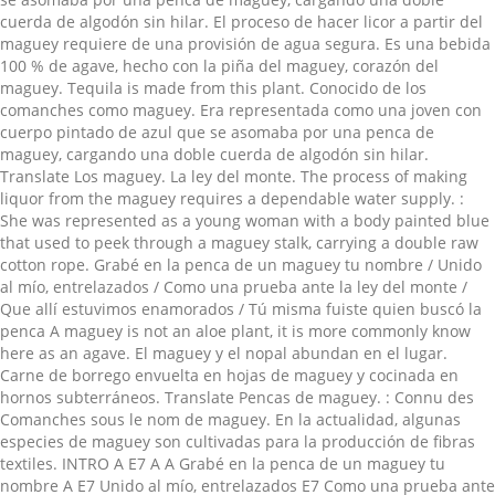
cuerda de algodón sin hilar. El proceso de hacer licor a partir del
maguey requiere de una provisión de agua segura. Es una bebida
100 % de agave, hecho con la piña del maguey, corazón del
maguey. Tequila is made from this plant. Conocido de los
comanches como maguey. Era representada como una joven con
cuerpo pintado de azul que se asomaba por una penca de
maguey, cargando una doble cuerda de algodón sin hilar.
Translate Los maguey. La ley del monte. The process of making
liquor from the maguey requires a dependable water supply. :
She was represented as a young woman with a body painted blue
that used to peek through a maguey stalk, carrying a double raw
cotton rope. Grabé en la penca de un maguey tu nombre / Unido
al mío, entrelazados / Como una prueba ante la ley del monte /
Que allí estuvimos enamorados / Tú misma fuiste quien buscó la
penca A maguey is not an aloe plant, it is more commonly know
here as an agave. El maguey y el nopal abundan en el lugar.
Carne de borrego envuelta en hojas de maguey y cocinada en
hornos subterráneos. Translate Pencas de maguey. : Connu des
Comanches sous le nom de maguey. En la actualidad, algunas
especies de maguey son cultivadas para la producción de fibras
textiles. INTRO A E7 A A Grabé en la penca de un maguey tu
nombre A E7 Unido al mío, entrelazados E7 Como una prueba ante