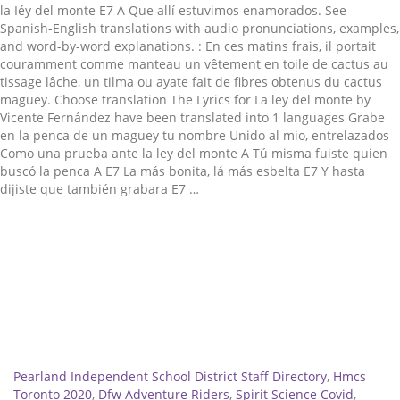
la Iéy del monte E7 A Que allí estuvimos enamorados. See
Spanish-English translations with audio pronunciations, examples,
and word-by-word explanations. : En ces matins frais, il portait
couramment comme manteau un vêtement en toile de cactus au
tissage lâche, un tilma ou ayate fait de fibres obtenus du cactus
maguey. Choose translation The Lyrics for La ley del monte by
Vicente Fernández have been translated into 1 languages Grabe
en la penca de un maguey tu nombre Unido al mio, entrelazados
Como una prueba ante la ley del monte A Tú misma fuiste quien
buscó la penca A E7 La más bonita, lá más esbelta E7 Y hasta
dijiste que también grabara E7 …
Related
Pearland Independent School District Staff Directory
,
Hmcs
Toronto 2020
,
Dfw Adventure Riders
,
Spirit Science Covid
,