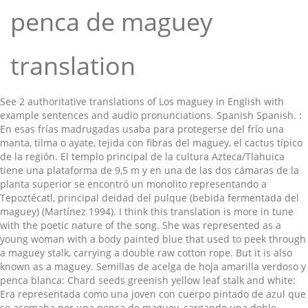
penca de maguey
translation
See 2 authoritative translations of Los maguey in English with
example sentences and audio pronunciations. Spanish Spanish. :
En esas frías madrugadas usaba para protegerse del frío una
manta, tilma o ayate, tejida con fibras del maguey, el cactus típico
de la región. El templo principal de la cultura Azteca/Tlahuica
tiene una plataforma de 9,5 m y en una de las dos cámaras de la
planta superior se encontró un monolito representando a
Tepoztécatl, principal deidad del pulque (bebida fermentada del
maguey) (Martínez 1994). I think this translation is more in tune
with the poetic nature of the song. She was represented as a
young woman with a body painted blue that used to peek through
a maguey stalk, carrying a double raw cotton rope. But it is also
known as a maguey. Semillas de acelga de hoja amarilla verdoso y
penca blanca: Chard seeds greenish yellow leaf stalk and white:
Era representada como una joven con cuerpo pintado de azul que
se asomaba por una penca de maguey, cargando una doble