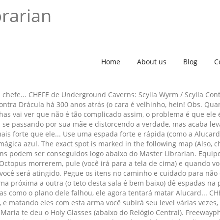
brarian
Home
About us
Blog
C