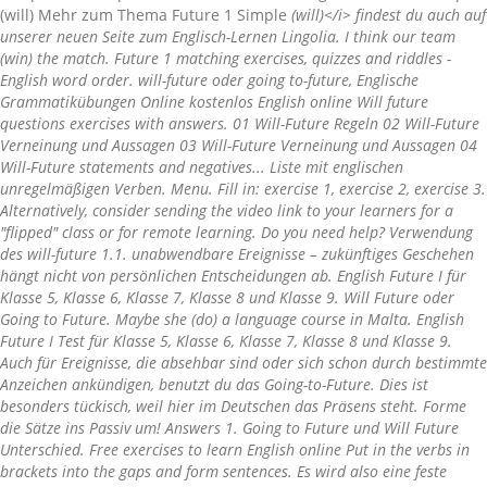
(will) Mehr zum Thema Future 1 Simple
(will)</i> findest du auch auf
unserer neuen Seite zum Englisch-Lernen Lingolia. I think our team
(win) the match. Future 1 matching exercises, quizzes and riddles -
English word order. will-future oder going to-future, Englische
Grammatikübungen Online kostenlos English online Will future
questions exercises with answers. 01 Will-Future Regeln 02 Will-Future
Verneinung und Aussagen 03 Will-Future Verneinung und Aussagen 04
Will-Future statements and negatives... Liste mit englischen
unregelmäßigen Verben. Menu. Fill in: exercise 1, exercise 2, exercise 3.
Alternatively, consider sending the video link to your learners for a
"flipped" class or for remote learning. Do you need help? Verwendung
des will-future 1.1. unabwendbare Ereignisse – zukünftiges Geschehen
hängt nicht von persönlichen Entscheidungen ab. English Future I für
Klasse 5, Klasse 6, Klasse 7, Klasse 8 und Klasse 9. Will Future oder
Going to Future. Maybe she (do) a language course in Malta. English
Future I Test für Klasse 5, Klasse 6, Klasse 7, Klasse 8 und Klasse 9.
Auch für Ereignisse, die absehbar sind oder sich schon durch bestimmte
Anzeichen ankündigen, benutzt du das Going-to-Future. Dies ist
besonders tückisch, weil hier im Deutschen das Präsens steht. Forme
die Sätze ins Passiv um! Answers 1. Going to Future und Will Future
Unterschied. Free exercises to learn English online Put in the verbs in
brackets into the gaps and form sentences. Es wird also eine feste