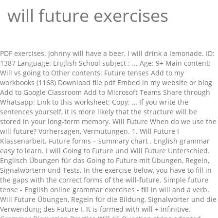
will future exercises
PDF exercises. Johnny will have a beer, I will drink a lemonade. ID:
1387 Language: English School subject : ... Age: 9+ Main content:
Will vs going to Other contents: Future tenses Add to my
workbooks (1168) Download file pdf Embed in my website or blog
Add to Google Classroom Add to Microsoft Teams Share through
Whatsapp: Link to this worksheet: Copy: … If you write the
sentences yourself, it is more likely that the structure will be
stored in your long-term memory. Will Future When do we use the
will future? Vorhersagen, Vermutungen. 1. Will Future I
Klassenarbeit. Future forms – summary chart . English grammar
easy to learn. I will Going to Future und Will Future Unterschied.
Englisch Übungen für das Going to Future mit Übungen, Regeln,
Signalwörtern und Tests. In the exercise below, you have to fill in
the gaps with the correct forms of the will-future. Simple future
tense - English online grammar exercises - fill in will and a verb.
Will Future Übungen, Regeln für die Bildung, Signalwörter und die
Verwendung des Future I. It is formed with will + infinitive.