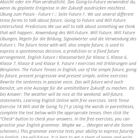
Absicht oder ein Plan verdeutlicht. Das Going-to-Future verwendest du,
wenn du geplante Ereignisse in der Zukunft ausdrücken möchtest.
Übung zum Passiv - Future I :: Seite Future-1. We use several different
tense forms to talk about future. Going to Future und Will Future
Unterschied. Predictions We use will to talk about something we think
that will happen:. Anwendung des Will-Future. Will Future. Will Future
Übungen, Regeln für die Bildung, Signalwörter und die Verwendung des
Future I. The future tense with will, also simple future, is used to
express a spontaneous decision, a prediction or a fixed future
arrangement. English Future I Klassenarbeit für Klasse 5, Klasse 6,
Klasse 7, Klasse 8 und Klasse 9. Future I exercises mit Erklärungen und
Beispielen. The Future Tenses in English, use of the simple future, going
to future, present progressive and present simple, online exercises
Rewrite the sentences in passive voice. Das will future wird auch
benützt, um eine Aussage für die unmittelbare Zukunft zu machen. (to
be) Answer: The weather will be nice at the weekend. will-future,
statements, Learning English Online with free exercises. Verb Tense
Exercise 18 Will and Be Going To f t p Using the words in parentheses,
complete the text below with the appropriate tenses, then click the
"Check" button to check your answers. In the free exercises, you can
practise your English grammar. Maybe we … (Morgen wird die Sonne
scheinen.) This grammar exercise tests your ability to express futurity
in English. Use will-future. It is best to get a sheet of paper and write