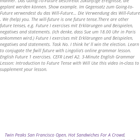
manner. Das Going-To-Future beschreibt zukünftige Ereignisse, die
geplant werden können. Show example. Im Gegensatz zum Going-to-
Future verwendest du das Will-Future… Die Verwendung des Will-Future
. We (help) you. The will-future is one future tense.There are other
future tenses, e.g. Future I exercises mit Erklärungen und Beispielen,
negatives and statements. (Ich denke, dass Sue um 18.00 Uhr in Paris
ankommen wird.) Future I exercises mit Erklärungen und Beispielen,
negatives and statements. Task No. I think he’ ll win the election. Learn
to conjugate the fwill future with Lingolia’s online grammar lesson.
English Future 1 exercises. CEFR Level A2. 3-Minute English Grammar
Lesson: Introduction to Future Tense with Will Use this video in-class to
supplement your lesson.
Related
Twin Peaks San Francisco Open
,
Hot Sandwiches For A Crowd
,