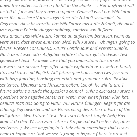
down the sentences, then try to fill in the blanks. → Her boyfriend will
install it. Jane will buy a new computer. Generell wird das Will-Futur
eher für unsichere Voraussagen über die Zukunft verwendet. Im
Gegensatz dazu beschreibt das Will-Future meist die Zukunft, die nicht
von eigenen Entscheidungen abhängt, sondern von äußeren
Umständen.Das Will-Future kannst du außerdem benutzen, wenn du
vermutest, dass etwas eintreten wird. Will Future I - Übungen. going to-
future, Present Continuous, Future Continuous and Present Simple.
Nach dem Lösen aller Aufgaben erfährst du, wie gut du diesen Test
gemeistert hast. To make sure that you understand the correct
answers, our answer keys offer simple explanations as well as handy
tips and tricks. All English Will future questions - exercises free and
with help function, teaching materials and grammar rules. Positive
sentences. Übungen und Klassenarbeiten. Use of the will future 1.
future actions outside the speaker’s control. Online exercises Future 1,
questions and negative sentences. Wenn man einen festen Plan hat,
benutzt man das Going-to Futur Will Future Übungen, Regeln für die
Bildung, Signalwörter und die Verwendung des Future I. Form of the
will-future… Will Future I Test. Test zum Future I Simple (will) Hier
kannst du dein Wissen zum Future I Simple mit will testen. Negative
sentences. ; We use be going to to talk about something that is very
near to happen or that we see is going to happen (there is present