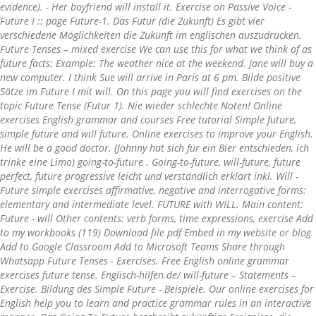
evidence). - Her boyfriend will install it. Exercise on Passive Voice -
Future I :: page Future-1. Das Futur (die Zukunft) Es gibt vier
verschiedene Möglichkeiten die Zukunft im englischen auszudrücken.
Future Tenses – mixed exercise We can use this for what we think of as
future facts: Example: The weather nice at the weekend. Jane will buy a
new computer. I think Sue will arrive in Paris at 6 pm. Bilde positive
Sätze im Future I mit will. On this page you will find exercises on the
topic Future Tense (Futur 1). Nie wieder schlechte Noten! Online
exercises English grammar and courses Free tutorial Simple future,
simple future and will future. Online exercises to improve your English.
He will be a good doctor. (Johnny hat sich für ein Bier entschieden, ich
trinke eine Limo) going-to-future . Going-to-future, will-future, future
perfect, future progressive leicht und verständlich erklärt inkl. Will -
Future simple exercises affirmative, negative and interrogative forms:
elementary and intermediate level. FUTURE with WILL. Main content:
Future - will Other contents: verb forms, time expressions, exercise Add
to my workbooks (119) Download file pdf Embed in my website or blog
Add to Google Classroom Add to Microsoft Teams Share through
Whatsapp Future Tenses - Exercises. Free English online grammar
exercises future tense. Englisch-hilfen.de/ will-future – Statements –
Exercise. Bildung des Simple Future - Beispiele. Our online exercises for
English help you to learn and practice grammar rules in an interactive