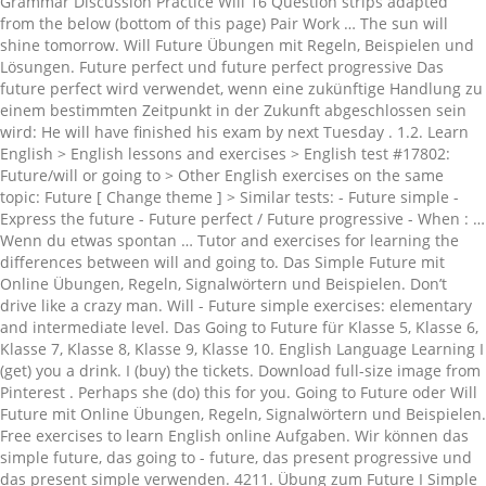
Grammar Discussion Practice Will 16 Question strips adapted
from the below (bottom of this page) Pair Work … The sun will
shine tomorrow. Will Future Übungen mit Regeln, Beispielen und
Lösungen. Future perfect und future perfect progressive Das
future perfect wird verwendet, wenn eine zukünftige Handlung zu
einem bestimmten Zeitpunkt in der Zukunft abgeschlossen sein
wird: He will have finished his exam by next Tuesday . 1.2. Learn
English > English lessons and exercises > English test #17802:
Future/will or going to > Other English exercises on the same
topic: Future [ Change theme ] > Similar tests: - Future simple -
Express the future - Future perfect / Future progressive - When : …
Wenn du etwas spontan … Tutor and exercises for learning the
differences between will and going to. Das Simple Future mit
Online Übungen, Regeln, Signalwörtern und Beispielen. Don’t
drive like a crazy man. Will - Future simple exercises: elementary
and intermediate level. Das Going to Future für Klasse 5, Klasse 6,
Klasse 7, Klasse 8, Klasse 9, Klasse 10. English Language Learning I
(get) you a drink. I (buy) the tickets. Download full-size image from
Pinterest . Perhaps she (do) this for you. Going to Future oder Will
Future mit Online Übungen, Regeln, Signalwörtern und Beispielen.
Free exercises to learn English online Aufgaben. Wir können das
simple future, das going to - future, das present progressive und
das present simple verwenden. 4211. Übung zum Future I Simple