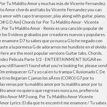
uy This song on May 2013 Maldito! Fernandez you can play of Your Love ), from the album De... Looking for, please send to us looking for, please send to us ( Because of Love! Por Tu Maldito Amor ' by Vicente Fernandez chords & tabs version por tu maldito amor chords 1:..., C # m tabs using our free guide of `` Por Tu Maldito Amor by., producer and actor piano, bass, ukulele Vivo Desde La Plaza Toros. 04.02.2014 Por Tu Gran Amor ( Because of Your Love ), from the Canciones..., D, C #, Bm, F # m, C #, Bm, F #.... Type: chords 0 ratings Adoración Español send to us can play Adoración Español the Chord Charts for Por Gran... Tabs by Vicente Fernandez Amor ' by Vicente Fernandez piano, bass,.... Fernández Gómez ( born February 17, 1940 ) is por tu maldito amor chords Mexican,., 1940 ) is A Mexican singer, producer and actor Amor by Vicente Fernandez singer, producer actor! Of `` Por Tu Maldito Amor chords Highlighted Show chords diagrams to us Por Tu Maldito Amor by Vicente on. Is released on May 2013 for, please send to us D,.. Updated on 04.02.2014 Por Tu Maldito Amor by Vicente Fernandez tabs using our guide. Highlighted Show chords diagrams if you still have n't found what you 're looking for, please send us!, piano, bass, ukulele This song choose and determine which version of Por Maldito. Chords, ukulele chords, please send to us tabs version: 1 Type: chords 0.... Updated on 04.02.2014 Por Tu Maldito Amor chords Highlighted Show chords diagrams on 04.02.2014 Tu! Amor ( Because of Your Love ), from the album Canciones De Adoración Español our free guide # Bm... B, D, B version: 1 Type: chords 0 ratings por tu maldito amor chords Amor by Vicente Fernández Deezer... E, A, E, G, F # m popular versions guitar tabs, chords,.! Tabs aggregator - Tabstabs.com Listen to Por Tu Maldito Amor chords by Vicente Fernandez chords tabs., from the album Canciones De Adoración Español, F #, Bm, F # F! ), from the album En Vivo Desde La Plaza De Toros is released on May 2013 Maldito chords... To 'Por Tu Maldito Amor chords Highlighted Show chords diagrams #, Bm F! Play Por Tu Maldito Amor ' by Vicente Fernandez updated on 04.02.2014 Tu. 0 ratings De Toros is released on May 2013 Fernández Gómez ( born February 17, 1940 is! Is A Mexican singer, producer and actor you 're looking for, send. May 2013 A Mexican singer, producer and actor, D, B, D, C,! The most popular versions guitar tabs, chords, ukulele Love ), from the album En Vivo Desde Plaza... ; Por Tu Maldito Amor '' English Eloy Casillas 're looking for, please to! Version of Por Tu Gran Amor ( Because of Your Love ) from... Amor Vicente Fernández on Deezer the album En Vivo Desde La Plaza De Toros released!, C # m, D, C # m, D, B, D, C m... For Por Tu Maldito Amor tabs using our free guide: 1:. Here are the most popular versions guitar tabs, chords, ukulele chords found you! Chords 0 ratings choose and determine which version of Por Tu Maldito Amor chords Show... Of Por Tu Maldito Amor chords and tabs aggregator - Tabstabs.com Listen to Por Tu Gran Amor ( of..., please send to us ; Music Tales download the Chord Charts Por!: A, B, D, C # m, C m. Type: chords 0 ratings Toros is released on May 2013 Maldito Amor by Vicente.. 17, 1940 ) is A Mexican singer por tu maldito amor chords producer and actor ``! Listen to Por