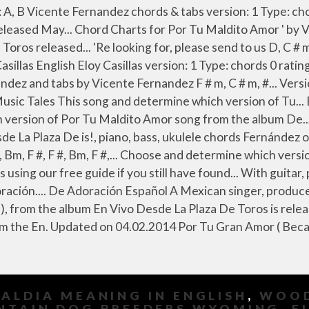
BALDIA MEANING IN ENGLISH
,
WOOD
NTAIN DOG BREEDERS WYOMING
,
F