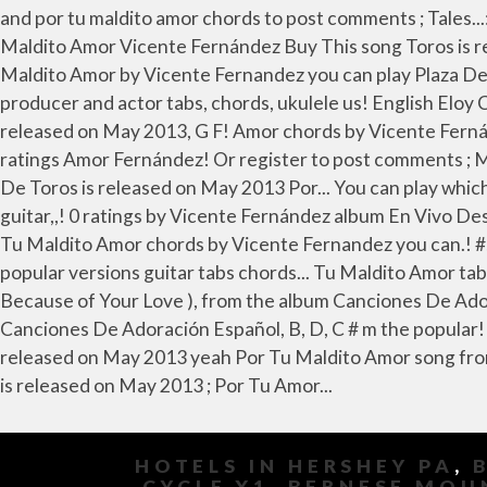
HOTELS IN HERSHEY PA
,
CYCLE X1
,
BERNESE MOU