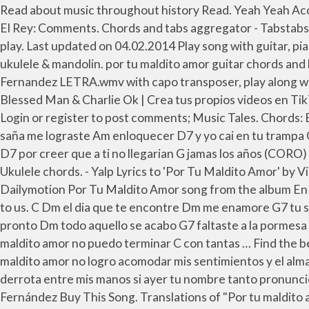
Read about music throughout history Read. Yeah Yeah Acordes y tablaturas para tocar con tu guitarra de la canción Por Tu Maldito Amor y muchas más de Vicente Fernandez. El Rey: Comments. Chords and tabs aggregator - Tabstabs.com Choose and determine which version of Por Tu Maldito Amor chords and tabs by Vicente Fernandez you can play. Last updated on 04.02.2014 Play song with guitar, piano, bass, ukulele. [A C G F Am Gm] Chords for por tu maldito amor with capo transposer, play along with guitar, piano, ukulele & mandolin. por tu maldito amor guitar chords and lyrics by vicente fernandez. [A B E F# Bm F#m C#m C# Em D# G D Am] Chords for Por Tu Maldito Amor - Vicente Fernandez LETRA.wmv with capo transposer, play along with guitar, piano, ukulele & mandolin. Por tu maldito amor: 2. Por Tu Maldito Amor - Remix es una canción popular de Blessed Man & Charlie Ok | Crea tus propios videos en TikTok con la canción Por Tu Maldito Amor - Remix y descubre los 0 videos grabados por creadores nuevos y populares. Login or register to post comments; Music Tales. Chords: E, A, B, D, C#, F#m, C#m. G Em el dia que te encontre Am me enamore D7 tu sabes que yo nunca G lo he negado con saña me lograste Am enloquecer D7 y yo cai en tu trampa G ilusionado G De pronto Am todo aquello se acabo D7 faltaste a la pormesa G de adorarnos me hundiste en el olvido D7 por creer que a ti no llegarian G jamas los años (CORO) D7 por tu maldito amor no puedo terminar G con tantas … Here are the most popular versions Guitar tabs, Chords, Ukulele chords. - Yalp Lyrics to 'Por Tu Maldito Amor' by Vicente Fernandez. Ver Por Tu Maldito Amor Vicente Fernandez Pelicula Parte 1/2 - ENTERTAINMENT SUGAR en Dailymotion Por Tu Maldito Amor song from the album En Vivo Desde La Plaza De Toros is released on May 2013 . If you still haven't found what you're looking for, please send to us. C Dm el dia que te encontre Dm me enamore G7 tu sabes que yo nunca C lo he negado con saÃ±a me lograste Dm enloquecer G7 y yo cai en tu trampa C ilusionado C De pronto Dm todo aquello se acabo G7 faltaste a la pormesa C de adorarnos me hundiste en el olvido G7 por creer que a ti no llegarian C jamas los aÃ±os (CORO) G7 por tu maldito amor no puedo terminar C con tantas … Find the best version for your choice. Preview Add correction. hasta las venas por tu maldito amor por tu maldito amor por tu maldito amor no logro acomodar mis sentimientos y el alma se me sigue consumiendo por tu maldito amor, por tu maldito amor no quiero que regreses nunca,no, prefiero la derrota entre mis manos si ayer tu nombre tanto pronuncie hoy mirame rompiendome los labios Listen to Por Tu Maldito Amor MP3 song. Por Tu Maldito Amor Vicente Fernández Buy This Song. Translations of "Por tu maldito amor" English Eloy Casillas. English juliane. Por Tu Maldito Amor Lyrics: El día que te encontré me enamore / Tu sabes que yo nunca lo he negado / Con sana me lograste enloquecer / Y yo caí en tu trampa ilusionado / … Por tu maldito amor chords by Ana Gabriel. English Dimaga. Vicente Fernández: Top 3. The duration of song is 04:27. Vicente Fernández Gómez (born February 17, 1940) is a Mexican singer, producer and actor. comments; Por Tu Maldito Amor Chords Highlighted Show chords diagrams. Por Tu Maldito Amor (Because of Your Damn Love) is the fifteenth studio album by Mexican 