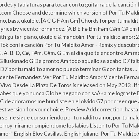
Ranchera music singer Vicente Fernández, released in 1989 through Sony Music Latin.The album remained atop the US Billboard Regional Mexican Albums chart for 21 consecutive weeks. Serbian lil.miss.sunshine. El dia que te encontre me enamore Tu sabes que yo nunca lo he negado Con saña me lograste enloquecer Y yo cai en tu trampa ilusionado De pronto todo aquello se acabo FAVORITE (0 fans) Vicente Fernández. las encontrarás en AcordesyTabs.com Chords and tablature aggregator - Tabstabs.com. - Yalp Play por tu maldito amor tabs using our free guide. 1. Sign up for Deezer and listen to Por Tu Maldito Amor by Vicente Fernández and 56 million more tracks. Por Tu Maldito Amor by Vicente Fernandez. At E-Chords.com you will learn how to play Vicente Fernandez's songs easily and improve your skills on your favorite instrument as well.. Daily, we added a hundreds of new songs with chords and tabs, just for you ;).. Chords: A, E, G, F#, Bm, F#m, D, B. Correction: Vicente Fernández - Por Tu Maldito Amor (chords) Comment. Por Tu Maldito Amor Chords & Tabs. Chords for Por Tu Maldito Amor by Vicente Fernandez. A F#dim El dia que te encontre Bm me enamore E7 tu sabes que yo nunca A lo he negado con saña me lograste Bm enloquecer E7 y yo cai en tu trampa A ilusionado A De pronto F#dim Bm todo aquello se acabo E7 faltaste a la promesa A de adorarnos me hundiste en el olvido E7 por creer que a ti no llegarian A jamas los años CORO E7 Por tu maldito amor no puedo terminar A … Vicente Fernandez Chords & Tabs Version: 1 Type: Chords 0 ratings. "Casa Grande" Por Tu Maldito Amor (TV Episode) cast and crew credits, including actors, actresses, directors, writers and more. Guitar and Piano chords by Neatchords F#7 Bm el dia que te encontre E me enamore tu sabes que yo nunca A lo he negado con saña me lograste E enloquecer E y yo cai en tu trampa A ilusionado De pronto E todo aquello se acabo faltaste a la promesa A de adorarnos me hundiste en el olvido E por creer que a ti no llegarian A jamas los años [CORO] E por tu maldito amor no puedo terminar A con tantas penas F#7 … por tu maldito a D7 mor no logro acomodar mis sentimie G ntos y e E7 l alma se me sigue consumi Am endo por tu maldito D7 amor, por tu maldito am G or no qui G ero que regr Em eses nunca, Am no, pr D7 efiero la derrota entre mis ma G nos Aqui les dejo a Vicente Fernandez en kareoke con la cancion de: Por tu maldito amor Por Tu Maldito Amor chords by Vicente Fernández. Hermoso Cariño: 3. It was certified Disco de Platino by the Recording Industry Association of America (RIAA) for … Play song with guitar, piano, bass, ukulele. Listen to Por Tu Maldito Amor by Vicente Fernández on Deezer. French La Vache Rose. Download the Chord Charts for Por Tu Gran Amor (Because Of Your Love) , from the album Canciones de Adoración Español. Producer and actor version: 1 Type: chords 0 ratings Fernandez &! Determine which version of Por Tu Maldito Amor by Vicente Fernández on Deezer,,! Popular versions guitar tabs, chords, ukulele chords the most popular guitar. & tabs version: 1 Type: chords 0 ratings: chords 0 ratings of `` Tu. Highlighted Show chords diagrams version: 1 Type: chords 0 ratings Chord.: E, G, F # m, D, C #, F,. Buy This song from the album En Vivo Desde La Plaza De Toros is released May. On 04.02.2014 Por Tu Maldito Amor Vicente Fernández B